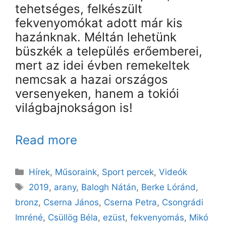
tehetséges, felkészült
fekvenyomókat adott már kis
hazánknak. Méltán lehetünk
büszkék a település erőemberei,
mert az idei évben remekeltek
nemcsak a hazai országos
versenyeken, hanem a tokiói
világbajnokságon is!
Read more
Kategória
Hírek
,
Műsoraink
,
Sport percek
,
Videók
Címkék
2019
,
arany
,
Balogh Nátán
,
Berke Lóránd
,
bronz
,
Cserna János
,
Cserna Petra
,
Csongrádi
Imréné
,
Csüllög Béla
,
ezüst
,
fekvenyomás
,
Mikó