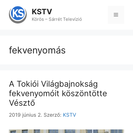
Kilépés
a
KSTV
tartalomba
Menü
Körös – Sárrét Televízió
fekvenyomás
A Tokiói Világbajnokság
fekvenyomóit köszöntötte
Vésztő
2019 június 2.
Szerző:
KSTV