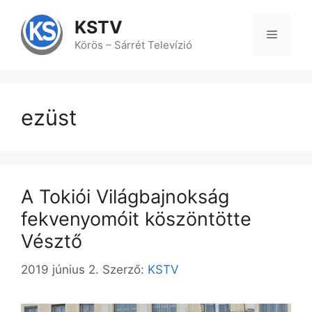
Kilépés
a
KSTV
tartalomba
Menü
Körös – Sárrét Televízió
ezüst
A Tokiói Világbajnokság
fekvenyomóit köszöntötte
Vésztő
2019 június 2.
Szerző:
KSTV