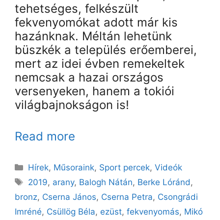
tehetséges, felkészült
fekvenyomókat adott már kis
hazánknak. Méltán lehetünk
büszkék a település erőemberei,
mert az idei évben remekeltek
nemcsak a hazai országos
versenyeken, hanem a tokiói
világbajnokságon is!
Read more
Kategória
Hírek
,
Műsoraink
,
Sport percek
,
Videók
Címkék
2019
,
arany
,
Balogh Nátán
,
Berke Lóránd
,
bronz
,
Cserna János
,
Cserna Petra
,
Csongrádi
Imréné
,
Csüllög Béla
,
ezüst
,
fekvenyomás
,
Mikó