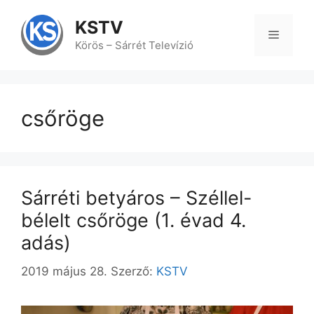
Kilépés
a
KSTV
tartalomba
Menü
Körös – Sárrét Televízió
csőröge
Sárréti betyáros – Széllel-
bélelt csőröge (1. évad 4.
adás)
2019 május 28.
Szerző:
KSTV