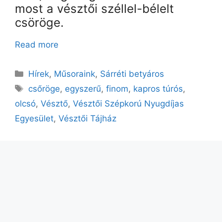
most a
vésztői
széllel-bélelt
csöröge.
Read more
Kategória
Hírek
,
Műsoraink
,
Sárréti betyáros
Címkék
csőröge
,
egyszerű
,
finom
,
kapros túrós
,
olcsó
,
Vésztő
,
Vésztői Szépkorú Nyugdíjas
Egyesület
,
Vésztői Tájház