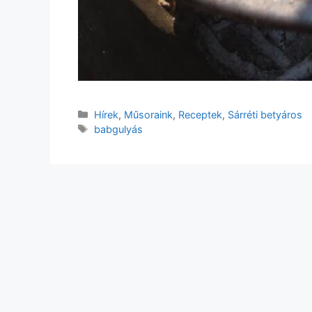
Kategória
Hírek
,
Műsoraink
,
Receptek
,
Sárréti betyáros
Címkék
babgulyás