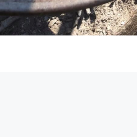
Körös-Sárrét Televízió © 2026