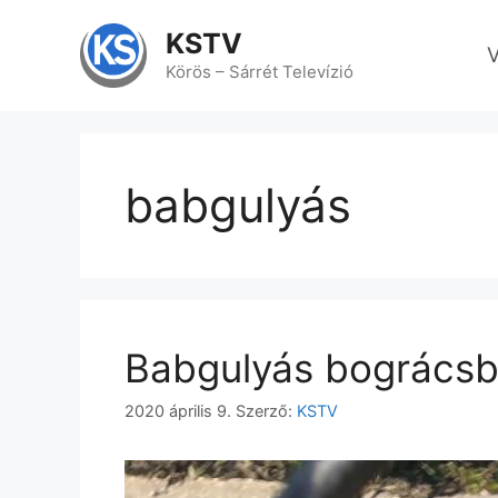
Kilépés
a
KSTV
V
tartalomba
Körös – Sárrét Televízió
babgulyás
Babgulyás bogrács
2020 április 9.
Szerző:
KSTV