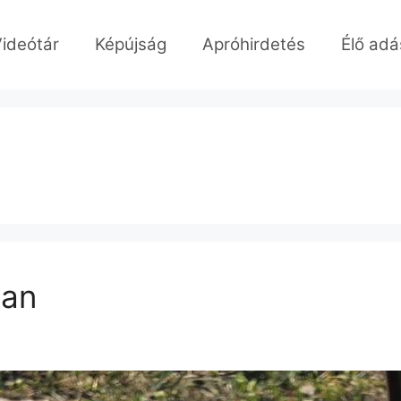
ideótár
Képújság
Apróhirdetés
Élő adá
ban