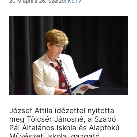
2019 április 26.
Szerző:
KSTV
József Attila idézettel nyitotta
meg Tölcsér Jánosné, a Szabó
Pál Általános Iskola és Alapfokú
Művészeti Iskola igazgató