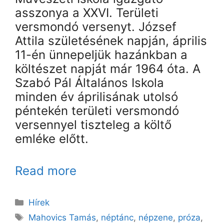
asszonya a XXVI. Területi
versmondó versenyt. József
Attila születésének napján, április
11-én ünnepeljük hazánkban a
költészet napját már 1964 óta. A
Szabó Pál Általános Iskola
minden év áprilisának utolsó
péntekén területi versmondó
versennyel tiszteleg a költő
emléke előtt.
Read more
Kategória
Hírek
Címkék
Mahovics Tamás
,
néptánc
,
népzene
,
próza
,