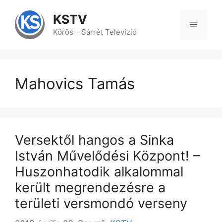
Kilépés
a
KSTV
tartalomba
Menü
Körös – Sárrét Televízió
Mahovics Tamás
Versektől hangos a Sinka
István Művelődési Központ! –
Huszonhatodik alkalommal
került megrendezésre a
területi versmondó verseny