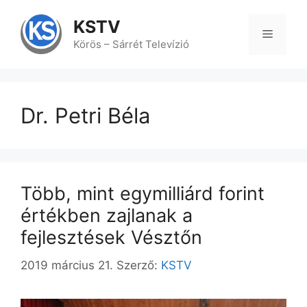
Kilépés
a
KSTV
tartalomba
Menü
Körös – Sárrét Televízió
Dr. Petri Béla
Több, mint egymilliárd forint
értékben zajlanak a
fejlesztések Vésztőn
2019 március 21.
Szerző:
KSTV