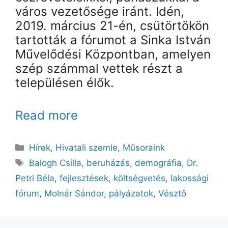
város vezetősége iránt. Idén,
2019. március 21-én, csütörtökön
tartották a fórumot a Sinka István
Művelődési Központban, amelyen
szép számmal vettek részt a
településen élők.
Read more
Kategória
Hírek
,
Hivatali szemle
,
Műsoraink
Címkék
Balogh Csilla
,
beruházás
,
demográfia
,
Dr.
Petri Béla
,
fejlesztések
,
költségvetés
,
lakossági
fórum
,
Molnár Sándor
,
pályázatok
,
Vésztő