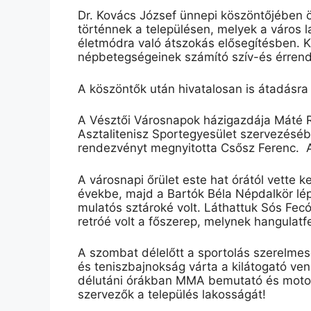
Dr. Kovács József ünnepi köszöntőjében ö
történnek a településen, melyek a város l
életmódra való átszokás elősegítésben. 
népbetegségeinek számító szív-és érren
A köszöntők után hivatalosan is átadásra
A Vésztői Városnapok házigazdája Máté R
Asztalitenisz Sportegyesület szervezésé
rendezvényt megnyitotta Csősz Ferenc. A k
A városnapi őrület este hat órától vette k
évekbe, majd a Bartók Béla Népdalkör lé
mulatós sztároké volt.
Láthattuk Sós Fec
retróé
volt a főszerep, melynek hangulatfe
A szombat délelőtt a sportolás szerelmes
és teniszbajnokság várta a kilátogató 
délutáni órákban MMA bemutató és mot
szervezők a település lakosságát!