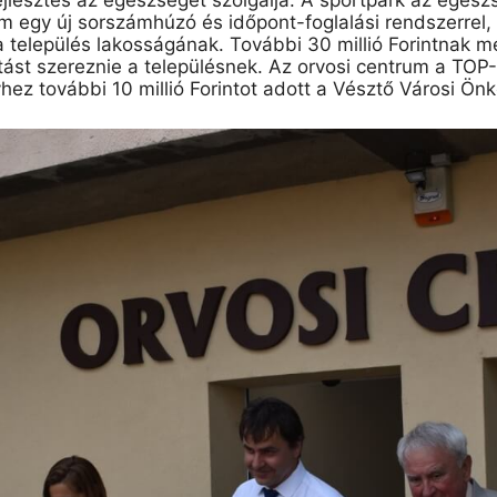
lesztés az egészséget szolgálja. A sportpark az egészsé
 egy új sorszámhúzó és időpont-foglalási rendszerrel, 
a település lakosságának. További 30 millió Forintnak meg
atást szereznie a településnek. Az orvosi centrum a TOP
yhez
további 10 millió Forint
ot adott
a Vésztő Városi Ön