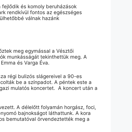
n fejlődik és komoly beruházások
ark rendkívül fontos az egészséges
rülhetőbbé válnak hazánk
kőztek meg egymással a Vésztői
ók munkásságát tekinthettük meg. A
Emma és Varga Éva.
sza régi
bulizós
slágereivel
a 90-es
áncolták be a színpadot. A péntek este a
igazi mulatós koncertet.
A koncert után a
ezett. A délelőtt folyamán
horgász, foci,
enyomó
bajnokságot láthattunk. A kora
os bemutatóval örvendeztették meg a