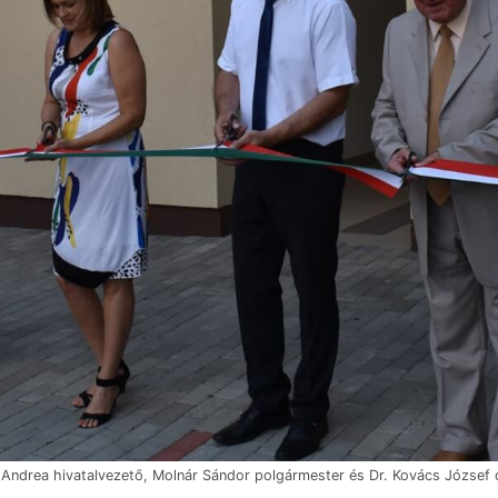
Andrea hivatalvezető, Molnár Sándor polgármester és Dr. Kovács József o