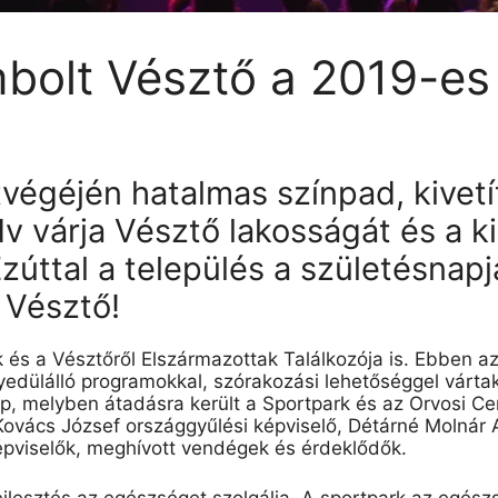
mbolt Vésztő a 2019-e
tvégéjén hatalmas színpad, kivet
dv várja Vésztő lakosságát és a 
úttal a település a születésnapj
s Vésztő!
k
és a Vésztőről
Elszármazottak
Találkozója is. Ebben a
edülálló programokkal, szórakozási lehetőséggel vártak 
ap, melyben átadásra került a Sportpark és az Orvosi Ce
Kovács József országgyűlési képviselő,
Détárné
Molnár 
képviselők, meghívott vendégek és érdeklődők.