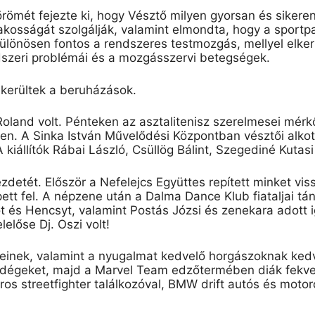
römét fejezte ki, hogy Vésztő milyen gyorsan és sikere
akosságát szolgálják, valamint
elmondta, hogy
a sportp
Különösen fontos a rendszeres testmozgás, mellyel elke
dszeri problémá
i
és a mozgásszervi betegségek.
 kerültek a beruházások.
oland volt. Pénteken az asztalitenisz szerelmesei mér
ben. A Sinka István Művelődési Központban
vésztői
alkot
iállítók Rábai László, Csüllög Bálint,
Szegediné
Kutasi
ezdetét. Először a Nefelejcs Együttes repített
minket
vis
pett
fel.
A népzene után a Dalma
Dance
Klub fiataljai t
ót és Hencs
y
t, valamint Postás Józsi és zenekara adott 
lelőse Dj.
Oszi
volt!
einek, valamint a
n
y
ugalmat
kedvelő horgászoknak kedv
vendégeket, majd a Marvel Team edzőtermében diák
fekv
oros
streetfighter
találkozóval, BMW
drift
autós és motor