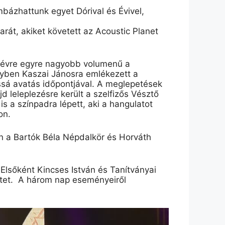
mbázhattunk
egyet Dórival és Évivel,
arát
, akiket követett
az
Acoustic
Planet
l-évre egyre nagyobb volumenű a
lyben Kaszai Jánosra emlékezett a
ossá avatás időpontjával. A meglepetések
 leleplezésre került a szelfizős Vésztő
s a színpadra lépett, aki a hangulatot
on.
an a Bartók Béla Népdalkör és Horváth
Elsőként Kincses István és Tanítványai
tet.
A három nap eseményeiről