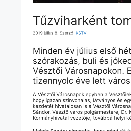
Tűzviharként to
2019 július 8.
Szerző:
KSTV
Minden év július első hé
szórakozás, buli és jóke
Vésztői Városnapokon. Ez
tizennyolc éve lett váro
A Vésztői Városnapok egyben a
Vésztőie
hogy igazán színvonalas, látványos és egy
kezdetét hivatalosan is a Vésztői Városn
Sándor, Vésztő város polgármestere, Dr. 
Kormányhivatal vezetője, továbbá helyi 