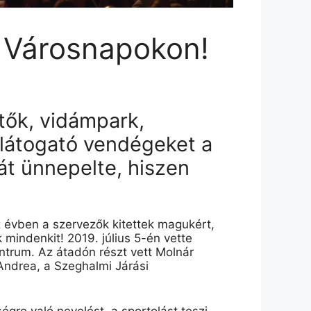
s Városnapokon!
ítők, vidámpark,
kilátogató vendégeket a
át ünnepelte, hiszen
z évben a szervezők kitettek magukért,
mindenkit! 2019. július 5-én vette
ntrum. Az átadón részt vett Molnár
Andrea
,
a Szeghalmi Járási