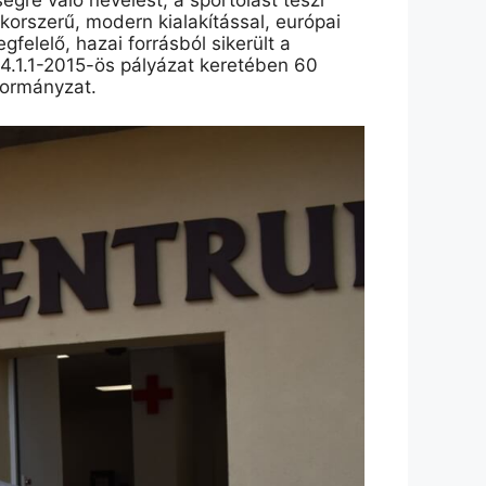
gre való nevelést, a sportolást teszi
korszerű, modern kialakítással, európai
felelő, hazai forrásból sikerült a
-4.1.1-2015-ös pályázat keretében 60
kormányzat.