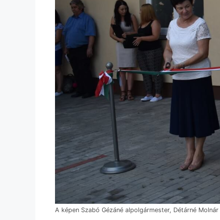
A képen Szabó Gézáné alpolgármester, Détárné Molnár 