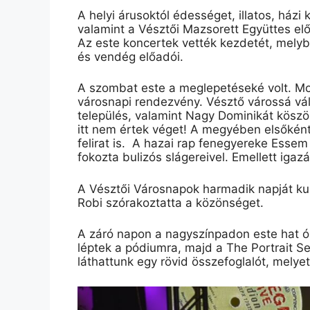
A helyi árusoktól édességet, illatos, házi
valamint a Vésztői Mazsorett Együttes el
Az este koncertek vették kezdetét, melybe
és vendég előadó
i.
A szombat este a meglepetéseké volt. Mo
városnapi rendezvény. Vésztő várossá vá
település, valamint Nagy Dominikát köszö
itt nem értek véget! A megyében elsőként
felirat is.
A
hazai
rap fenegyereke Essem őr
fokozta
bulizós
slágereivel
. Emellett igaz
A Vésztői Városnapok harmadik napját kul
Robi szórakoztatta a közönséget.
A
záró napon a
nagyszínpadon este hat ór
léptek
a pódiumra
, majd a The
Portrait
Se
láthattunk egy rövid összefoglalót, melye