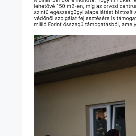
Molnár Sándor elmondta, hogy mindkét fej
lehetővé 150 m2-en, míg az orvosi centrum
szintű egészségügyi alapellátást biztosít 
védőnői szolgálat fejlesztésére is támog
millió Forint összegű támogatás
ból
,
amel