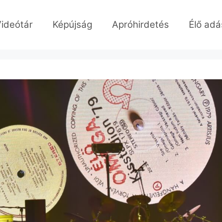
ideótár
Képújság
Apróhirdetés
Élő adá