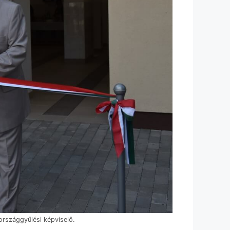
rszággyűlési képviselő.