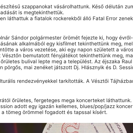
készítésű
szappanokat vásárolhatt
un
k. Késő délután
zu
őadását is megtekinthettük.
n láthattuk a fiatalok rockerekből álló
Fatal
Error
zenek
lnár Sándor polgármester örömét fejezte ki, hogy évrő
lásának alkalmából egy kisfilmet tekinthettünk meg, me
ntötte a város vezetése, aki egy napon született a vár
 Vésztőn bemutatott fényjátékot tekinthettünk meg, majd
ületes bulival lepte meg a települést. Az éjszaka Raul i
án
pörgős
, mai zenéket játszott Dj.
Hlásznyik
és D. Sessi
turális rendezvényekkel tarkították. A Vésztői Tájházb
ától őrületes, fergeteges mega koncerteket láthattunk. 
ssion adott
egy
igazán kellemes, blues/pop/jazz koncer
t a tömeg örömmel fogadott és tapssal kísért.