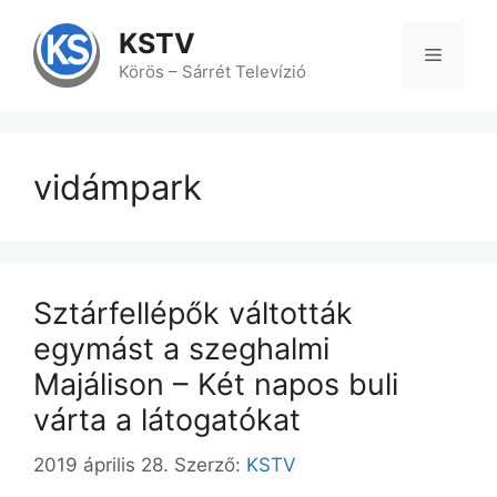
Kilépés
a
KSTV
tartalomba
Menü
Körös – Sárrét Televízió
vidámpark
Sztárfellépők váltották
egymást a szeghalmi
Majálison – Két napos buli
várta a látogatókat
2019 április 28.
Szerző:
KSTV