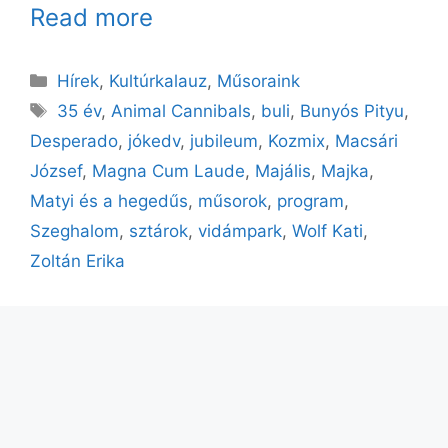
Read more
Kategória
Hírek
,
Kultúrkalauz
,
Műsoraink
Címkék
35 év
,
Animal Cannibals
,
buli
,
Bunyós Pityu
,
Desperado
,
jókedv
,
jubileum
,
Kozmix
,
Macsári
József
,
Magna Cum Laude
,
Majális
,
Majka
,
Matyi és a hegedűs
,
műsorok
,
program
,
Szeghalom
,
sztárok
,
vidámpark
,
Wolf Kati
,
Zoltán Erika