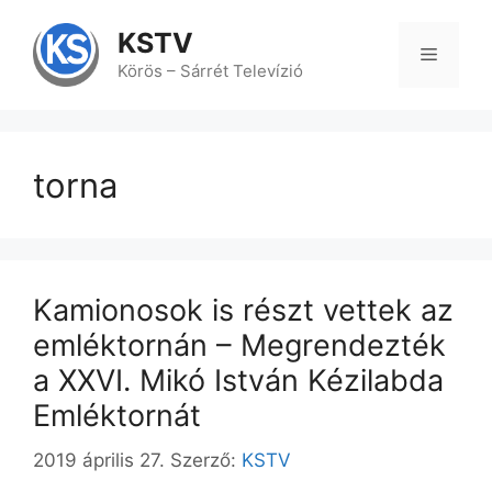
Kilépés
a
KSTV
tartalomba
Menü
Körös – Sárrét Televízió
torna
Kamionosok is részt vettek az
emléktornán – Megrendezték
a XXVI. Mikó István Kézilabda
Emléktornát
2019 április 27.
Szerző:
KSTV