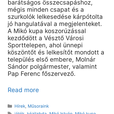
barátságos összecsapáshoz,
mégis minden csapat és a
szurkolók lelkesedése kárpótolta
jó hangulatával a megjelenteket.
A Mikó kupa koszorúzással
kezdődött a Vésztő Városi
Sporttelepen, ahol ünnepi
köszöntőt és lelkesítőt mondott a
település első embere, Molnár
Sándor polgármester, valamint
Pap Ferenc főszervező.
Read more
Kategória
Hírek
,
Műsoraink
Címkék
játék
,
kézilabda
,
Mikó István
,
Mikó kupa
,