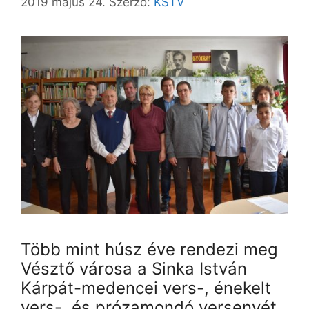
2019 május 24.
Szerző:
KSTV
Több mint húsz éve rendezi meg
Vésztő városa a Sinka István
Kárpát-medencei vers-, énekelt
vers-, és prózamondó versenyét,