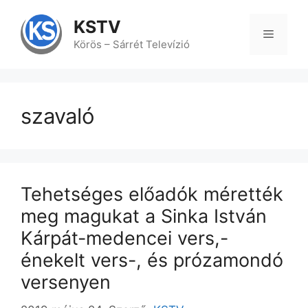
Kilépés
a
KSTV
tartalomba
Menü
Körös – Sárrét Televízió
szavaló
Tehetséges előadók mérették
meg magukat a Sinka István
Kárpát-medencei vers,-
énekelt vers-, és prózamondó
versenyen