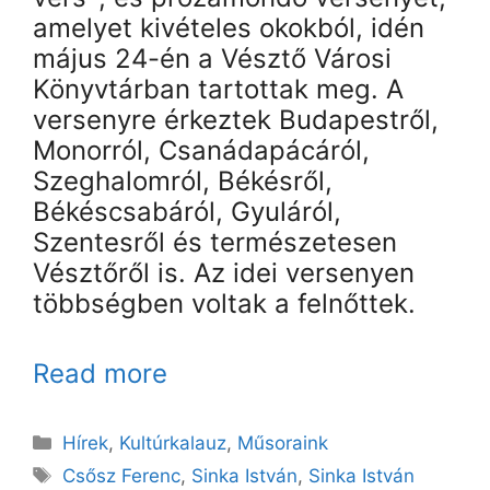
amelyet kivételes okokból, idén
május 24-én a Vésztő Városi
Könyvtárban tartottak meg. A
versenyre érkeztek Budapestről,
Monorról, Csanádapácáról,
Szeghalomról, Békésről,
Békéscsabáról, Gyuláról,
Szentesről és természetesen
Vésztőről is. Az idei versenyen
többségben voltak a felnőttek.
Read more
Kategória
Hírek
,
Kultúrkalauz
,
Műsoraink
Címkék
Csősz Ferenc
,
Sinka István
,
Sinka István