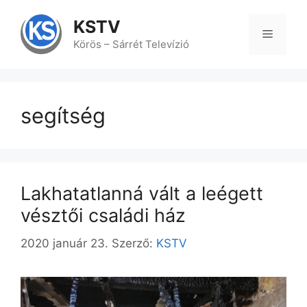
Kilépés
a
KSTV
tartalomba
Menü
Körös – Sárrét Televízió
segítség
Lakhatatlanná vált a leégett
vésztői családi ház
2020 január 23.
Szerző:
KSTV