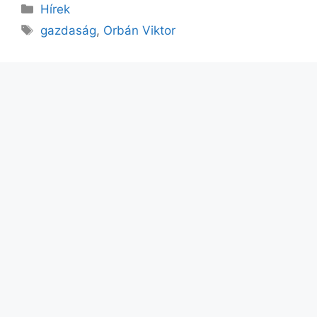
Kategória
Hírek
Címkék
gazdaság
,
Orbán Viktor