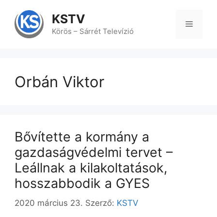
Kilépés
a
KSTV
tartalomba
Menü
Körös – Sárrét Televízió
Orbán Viktor
Bővítette a kormány a
gazdaságvédelmi tervet –
Leállnak a kilakoltatások,
hosszabbodik a GYES
2020 március 23.
Szerző:
KSTV