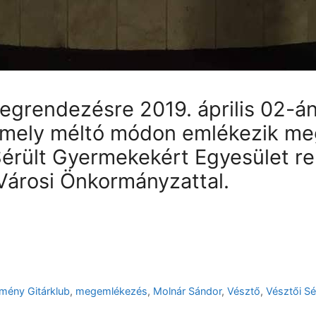
egrendezésre 2019. április 02-án
amely méltó módon emlékezik meg 
Sérült Gyermekekért Egyesület r
Városi Önkormányzattal.
mény Gitárklub
,
megemlékezés
,
Molnár Sándor
,
Vésztő
,
Vésztői Sé