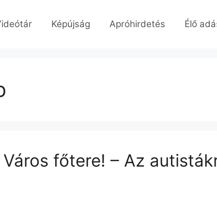
ideótár
Képújság
Apróhirdetés
Élő adá
b
Város főtere! – Az autistá