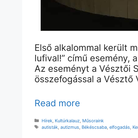
Első alkalommal került m
lufival!” című esemény, 
Az eseményt a Vésztői 
összefogással a Vésztő 
Read more
Kategória
Hírek
,
Kultúrkalauz
,
Műsoraink
Címkék
autisták
,
autizmus
,
Békéscsaba
,
elfogadás
,
Ke