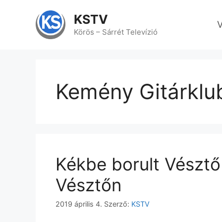
Kilépés
a
KSTV
V
tartalomba
Körös – Sárrét Televízió
Kemény Gitárklu
Kékbe borult Vésztő 
Vésztőn
2019 április 4.
Szerző:
KSTV