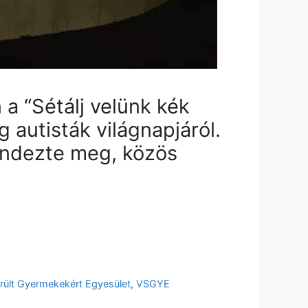
 a “Sétálj velünk kék
autisták világnapjáról.
endezte meg, közös
rült Gyermekekért Egyesület
,
VSGYE