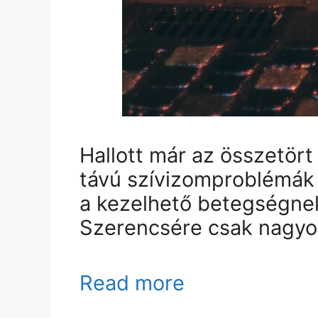
Hallott már az összetört
távú szívizomproblémák 
a kezelhető betegségnek
Szerencsére csak nagyon 
Read more