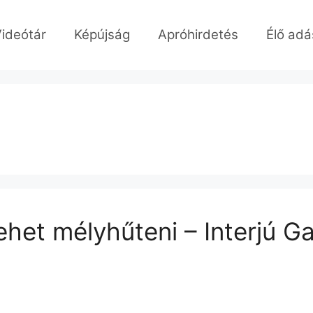
ideótár
Képújság
Apróhirdetés
Élő adá
ehet mélyhűteni – Interjú G