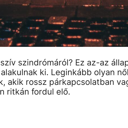
 szív szindrómáról
? Ez az-az álla
alakulnak ki
. L
eginkább olyan n
, akik rossz párkapcsolatban va
ritkán fordul elő.