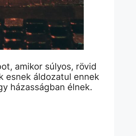
pot, amikor súlyos, rövid
ők esnek
áldozatul
ennek
gy házasságban élnek.