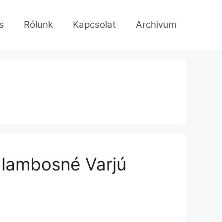
s
Rólunk
Kapcsolat
Archivum
alambosné Varjú