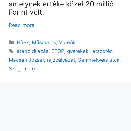
amelynek értéke közel 20 millió
Forint volt.
Read more
Kategória
Hírek
,
Műsoraink
,
Videók
Címkék
átadó díjazás
,
EFOP
,
gyerekek
,
játszótér
,
Macsári József
,
rajzpályázat
,
Semmelweis utca
,
Szeghalom
Körös-Sárrét Televízió © 2026