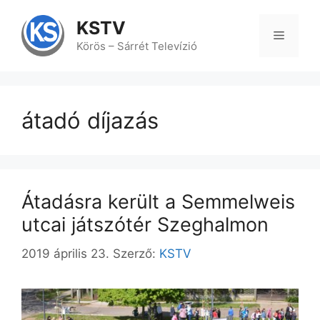
Kilépés
a
KSTV
tartalomba
Menü
Körös – Sárrét Televízió
átadó díjazás
Átadásra került a Semmelweis
utcai játszótér Szeghalmon
2019 április 23.
Szerző:
KSTV