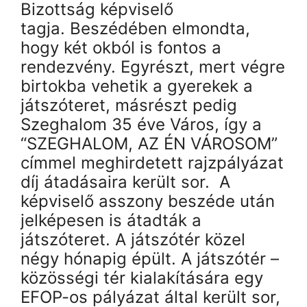
Bizo
ttság képviselő
tagja. Beszédében elmondta,
hogy két okból is fontos a
rendezvény. Egyrészt, mert végre
birtokba vehetik a gyerekek a
játszóteret, másrészt pedig
Szeghalom 35 éve Város, így a
“SZEGHALOM, AZ ÉN VÁROSOM”
címmel meghirdetett rajzpályázat
díj átadásaira került sor. A
képviselő asszony beszéde után
jelképesen is átadták a
játszóteret. A játszótér közel
négy hónapig épült. A játszótér –
közösségi tér kialakítására egy
EFOP-os pályázat által került sor,