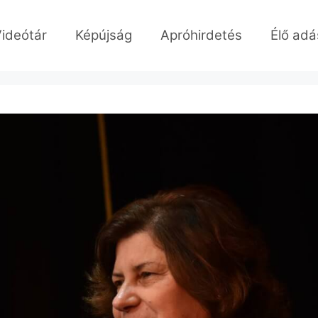
ideótár
Képújság
Apróhirdetés
Élő adá