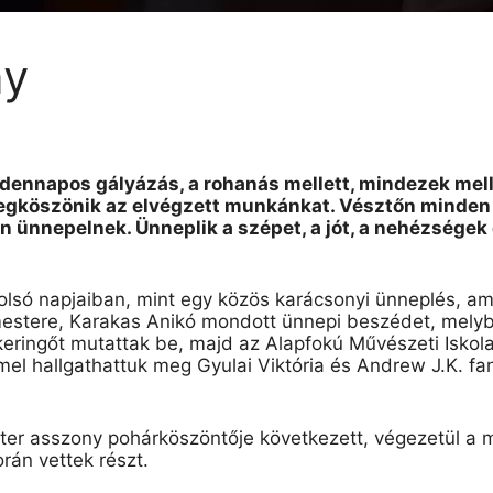
ny
ennapos gályázás, a rohanás mellett, mindezek mellé 
megköszönik az elvégzett munkánkat. Vésztőn minden
 ünnepelnek. Ünneplik a szépet, a jót, a nehézségek
olsó napjaiban, mint egy közös karácsonyi ünneplés, a
estere, Karakas Anikó mondott ünnepi beszédet, mel
i keringőt mutattak be, majd az Alapfokú Művészeti Isko
el hallgathattuk meg Gyulai Viktória és Andrew J.K. fa
er asszony pohárköszöntője következett, végezetül a 
rán vettek részt.