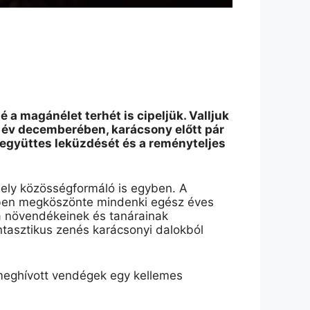
a magánélet terhét is cipeljük. Valljuk
 év decemberében, karácsony előtt pár
 együttes leküzdését és a reményteljes
mely közösségformáló is egyben. A
yben megköszönte mindenki egész éves
la növendékeinek és tanárainak
ntasztikus zenés karácsonyi dalokból
meghívott vendégek egy kellemes