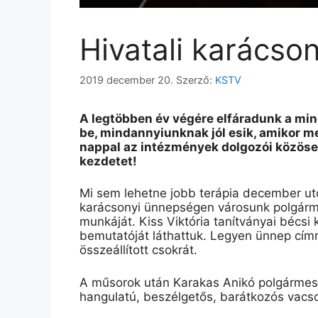
Hivatali karácso
2019 december 20.
Szerző:
KSTV
A legtöbben év végére elfáradunk a mind
be, mindannyiunknak jól esik, amikor 
nappal az intézmények dolgozói közösen
kezdetet!
Mi sem lehetne jobb terápia december ut
karácsonyi ünnepségen városunk polgárm
munkáját.
Kiss Viktória tanítványai bécs
bemutatóját láthattuk. Legyen ünnep címm
összeállított csokrát.
A műsorok után Karakas Anikó polgármest
hangulatú,
beszélgetős
,
barátkozós
vacso