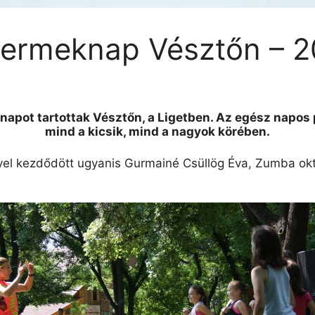
yermeknap Vésztőn – 2
apot tartottak Vésztőn, a Ligetben. Az egész napos 
mind a kicsik, mind a nagyok körében.
el kezdődött ugyanis Gurmainé Csüllög Éva, Zumba ok