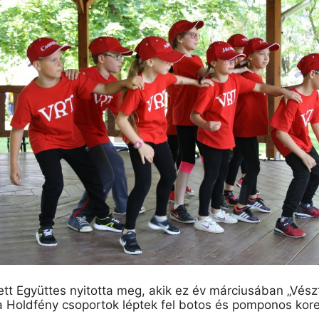
t Együttes nyitotta meg, akik ez év márciusában „Vészt
 Holdfény csoportok léptek fel botos és pomponos kore