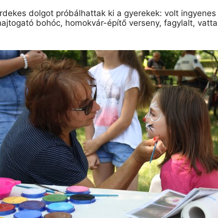
dekes dolgot próbálhattak ki a gyerekek: volt ingyenes
ihajtogató bohóc, homokvár-építő verseny, fagylalt, vatt