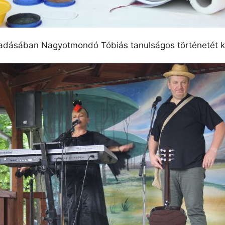
lőadásában Nagyotmondó Tóbiás tanulságos történetét 