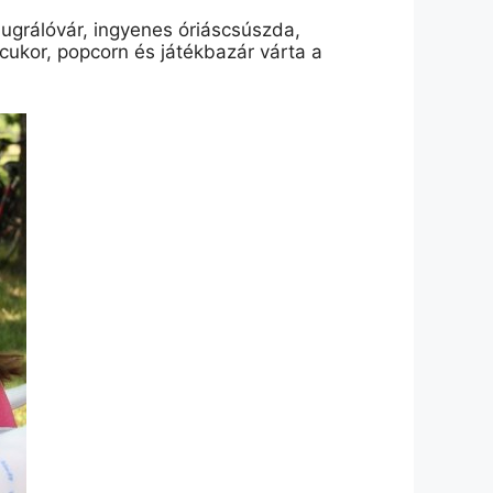
 ugrálóvár, ingyenes óriáscsúszda,
acukor, popcorn és játékbazár várta a