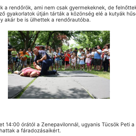
k a rendőrök, ami nem csak gyermekeknek, de felnőttek
ző gyakorlatok útján tárták a közönség elé a kutyák h
 akár be is ülhettek a rendőrautóba.
ket 14:00 órától a Zenepavilonnál, ugyanis Tücsök Peti 
phattak a fáradozásaikért.