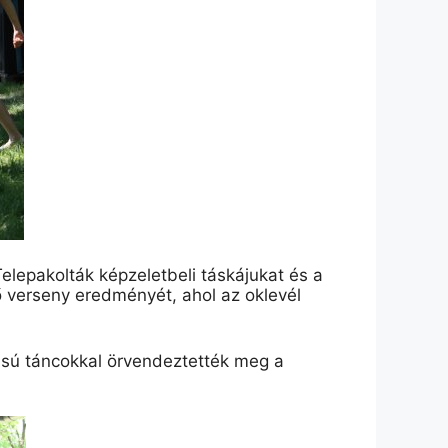
elepakolták képzeletbeli táskájukat és a
 verseny eredményét, ahol az oklevél
usú táncokkal örvendeztették meg a