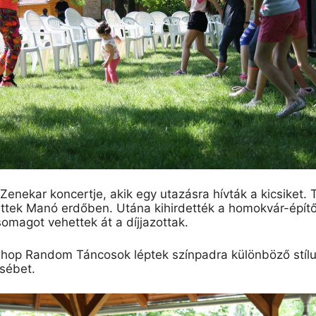
nekar koncertje, akik egy utazásra hívták a kicsiket. T
ettek Manó erdőben. Utána kihirdették a homokvár-építő
omagot vehettek át a díjjazottak.
-hop Random Táncosok léptek színpadra különböző stíl
sébet.