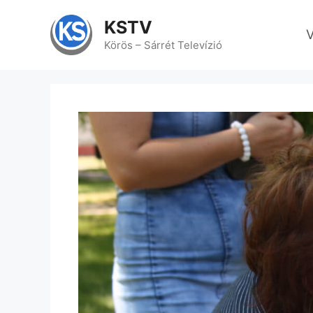
Kilépés
a
KSTV
V
tartalomba
Körös – Sárrét Televízió