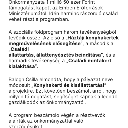
Önkormányzata 1 millió 50 ezer Forint
támogatást kapott az Emberi Erőforrások
Minisztériumától. Idén harminc rászoruló család
vehet részt a programban.
A szociális földprogram három tevékenységből
tevődik össze. Az első a „
Háztáji konyhakertek
megművelésének elősegítése”
, a második a
„Családi
állattartás, állattenyésztés beindítása”
, és a
harmadik tevékenység a
„Családi mintakert
kialakítása”
.
Balogh Csilla elmondta, hogy a pályázat neve
módosult
„Konyhakerti és kisállattartási”
alprojektre. Ezt követően beszámolt arról, hogy
milyen támogatást, segítséget kapnak a leendő
gazdálkodók az önkormányzattól.
A program beszámoló végén a résztvevők
aláírták az önkormányzattal való
szerződésüket.