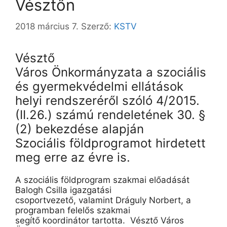
Vésztőn
2018 március 7.
Szerző:
KSTV
Vésztő
Város Önkormányzata a szociális
és gyermekvédelmi ellátások
helyi rendszeréről szóló 4/2015.
(II.26.) számú rendeletének 30. §
(2) bekezdése alapján
Szociális földprogramot hirdetett
meg erre az évre is.
A szociális földprogram szakmai előadását
Balogh Csilla igazgatási
csoportvezető,
valamint
Dráguly
Norbert, a
programban
felelős szakmai
segítő
koordinátor
tartotta
.
Vésztő Város