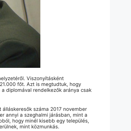
helyzetéről. Viszonyításként
21.000 főt. Azt is megtudtuk, hogy
g a diplomával rendelkezők aránya csak
ált álláskeresők száma 2017 november
er annyi a szeghalmi járásban, mint a
bból, hogy minél kisebb egy település,
kerülnek, mint közmunkás.