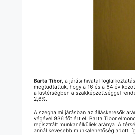
Barta Tibor
, a járási hivatal foglalkozta
megtudtattuk, hogy a 16 és a 64 év közöt
a kistérségben a szakképzettséggel rend
2,6%.
A szeghalmi járásban az álláskeresők ará
végével 936 főt ért el. Barta Tibor elmo
regisztrált munkanélküliek aránya. A térs
annál kevesebb munkalehetőség adott, íg