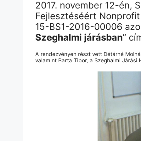
2017. november 12-én, 
Fejlesztéséért Nonprofi
15-BS1-2016-00006 azo
Szeghalmi járásban
” cí
A rendezvényen részt vett Détárné Molná
valamint Barta Tibor, a Szeghalmi Járási H