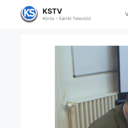
Kilépés
a
KSTV
V
tartalomba
Körös – Sárrét Televízió