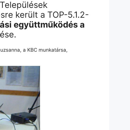
Települések
re került a TOP-5.1.2-
atási együttműködés a
lése.
Zsuzsanna, a KBC munkatársa,