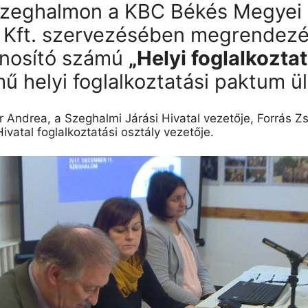
Szeghalmon a KBC Békés Megyei 
t Kft. szervezésében megrendezés
nosító számú
„Helyi foglalkozt
mű helyi foglalkoztatási paktum ü
r Andrea, a Szeghalmi Járási Hivatal vezetője, Forrás 
ivatal foglalkoztatási osztály vezetője.