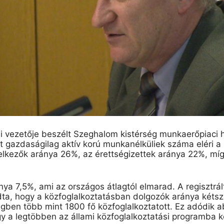
tási vezetője beszélt Szeghalom kistérség munkaerőpiaci 
t gazdaságilag aktív korú munkanélküliek száma eléri a 
elkezők aránya 26%, az érettségizettek aránya 22%, mí
nya 7,5%, ami az országos átlagtól elmarad. A regisztr
ndta, hogy a közfoglalkoztatásban dolgozók aránya kétsz
égben több mint 1800 fő közfoglalkoztatott. Ez adódik a
y a legtöbben az állami közfoglalkoztatási programba 