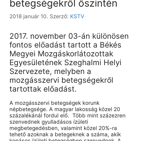
betegségekről őszintén
2018 január 10.
Szerző:
KSTV
2017. november 03-án különösen
fontos előadást tartott a Békés
Megyei Mozgáskorlátozottak
Egyesületének Szeghalmi Helyi
Szervezete, melyben a
mozgásszervi betegségekről
tartottak előadást.
A mozgásszervi betegségek korunk
népbetegsége. A magyar lakosság közel 20
százalékánál fordul elő. Több mint százezren
szenvednek gyulladásos ízületi
megbetegedésben, valamint közel 20%-ra
tehető azoknak a betegeknek a száma, akik
kopásos ízületi betegségben szenvednek. A