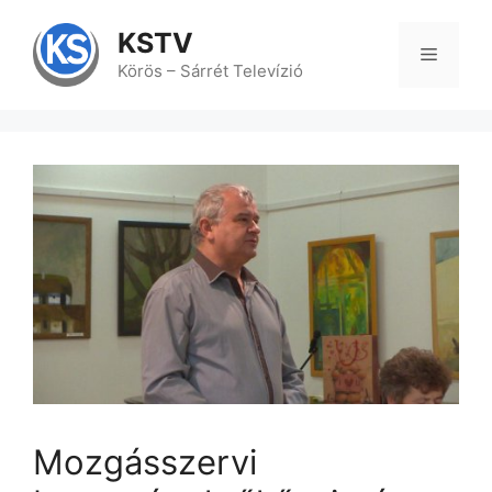
Kilépés
a
KSTV
tartalomba
Menü
Körös – Sárrét Televízió
Mozgásszervi