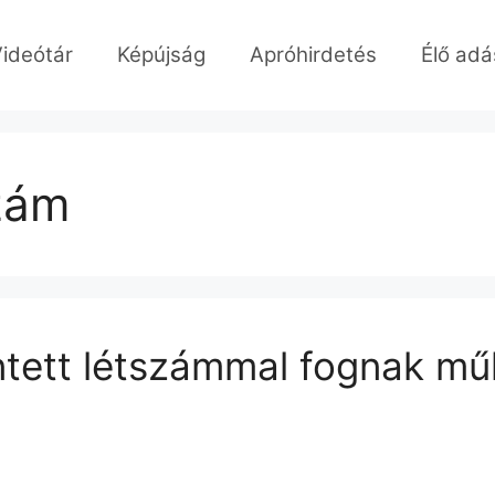
ideótár
Képújság
Apróhirdetés
Élő adá
szám
tett létszámmal fognak mű