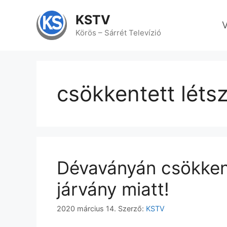
Kilépés
a
KSTV
V
tartalomba
Körös – Sárrét Televízió
csökkentett lét
Dévaványán csökken
járvány miatt!
2020 március 14.
Szerző:
KSTV