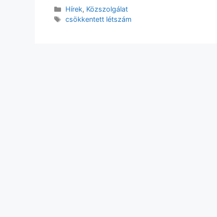
Kategória
Hírek
,
Közszolgálat
Címkék
csökkentett létszám