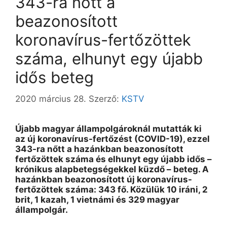
343-ra nőtt a
beazonosított
koronavírus-fertőzöttek
száma, elhunyt egy újabb
idős beteg
2020 március 28.
Szerző:
KSTV
Újabb magyar állampolgároknál mutatták ki
az új koronavírus-fertőzést (COVID-19), ezzel
343-ra nőtt a hazánkban beazonosított
fertőzöttek száma és elhunyt egy újabb idős –
krónikus alapbetegségekkel küzdő – beteg. A
hazánkban beazonosított új koronavírus-
fertőzöttek száma: 343 fő. Közülük 10 iráni, 2
brit, 1 kazah, 1 vietnámi és 329 magyar
állampolgár.