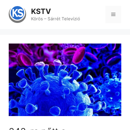
Kilépés
a
KSTV
tartalomba
Menü
Körös – Sárrét Televízió