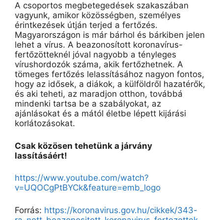
A csoportos megbetegedések szakaszában
vagyunk, amikor közösségben, személyes
érintkezések útján terjed a fertőzés.
Magyarországon is már bárhol és bárkiben jelen
lehet a vírus. A beazonosított koronavírus-
fertőzötteknél jóval nagyobb a tényleges
vírushordozók száma, akik fertőzhetnek. A
tömeges fertőzés lelassításához nagyon fontos,
hogy az idősek, a diákok, a külföldről hazatérők,
és aki teheti, az maradjon otthon, továbbá
mindenki tartsa be a szabályokat, az
ajánlásokat és a mától életbe lépett kijárási
korlátozásokat.
Csak közösen tehetünk a járvány
lassításáért!
https://www.youtube.com/watch?
v=UQOCgPtBYCk&feature=emb_logo
Forrás:
https://koronavirus.gov.hu/cikkek/343-
ra-nott-beazonositott-koronavirus-fertozottek-