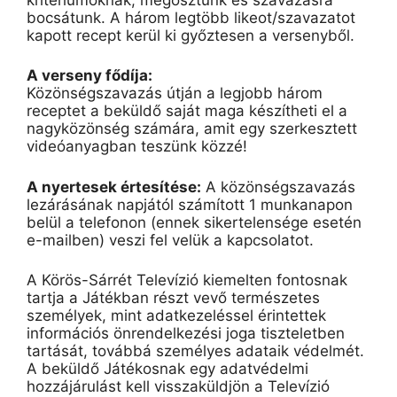
bocsátunk. A három legtöbb likeot/szavazatot
kapott recept kerül ki győztesen a versenyből.
A verseny fődíja:
Közönségszavazás útján a legjobb három
receptet a beküldő saját maga készítheti el a
nagyközönség számára, amit egy szerkesztett
videóanyagban teszünk közzé!
A nyertesek értesítése:
A közönségszavazás
lezárásának napjától számított 1 munkanapon
belül a telefonon (ennek sikertelensége esetén
e-mailben) veszi fel velük a kapcsolatot.
A Körös-Sárrét Televízió kiemelten fontosnak
tartja a Játékban részt vevő természetes
személyek, mint adatkezeléssel érintettek
információs önrendelkezési joga tiszteletben
tartását, továbbá személyes adataik védelmét.
A beküldő Játékosnak egy adatvédelmi
hozzájárulást kell visszaküldjön a Televízió