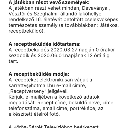
A játékban részt vevő személyek:
A játékban részt vehet minden, Dévaványai,
Vésztői és Szeghalmi, állandó lakóhellyel
rendelkező 16. életévét betöltött cselekvőképes
természetes személy (a továbbiakban: Játékos,
receptbeküldő).
A receptbeküldés időtartama:
A receptbeküldés 2020.03.27 napján 0 órakor
kezdődik és 2020.06.01.napjának 12 órájáig
tart.
A
receptbeküldés módja:
A recepteket elektronikusan várjuk a
sarrettv@hotmail.hu e-mail címre,
„Receptverseny” jeligével!
Kérjük, e-mailjében a következő adatok
megadását: Recept címe, beküldő neve, címe,
telefonszáma, email címe, portréképe, az
elkészített ételről fotó.
A Körös-Sárrét Televízióhoz beérkezett