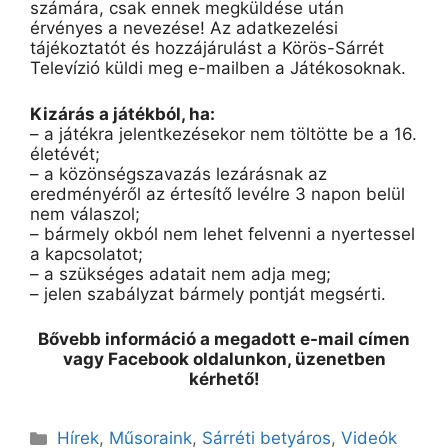
számára, csak ennek megküldése után
érvényes a nevezése! Az adatkezelési
tájékoztatót és hozzájárulást a Körös-Sárrét
Televízió küldi meg e-mailben a Játékosoknak.
Kizárás a játékból, ha:
– a játékra jelentkezésekor nem töltötte be a 16.
életévét;
– a közönségszavazás lezárásnak az
eredményéről az értesítő levélre 3 napon belül
nem válaszol;
– bármely okból nem lehet felvenni a nyertessel
a kapcsolatot;
– a szükséges adatait nem adja meg;
– jelen szabályzat bármely pontját megsérti.
Bővebb információ a megadott e-mail címen
vagy Facebook oldalunkon, üzenetben
kérhető!
Kategória
Hírek
,
Műsoraink
,
Sárréti betyáros
,
Videók