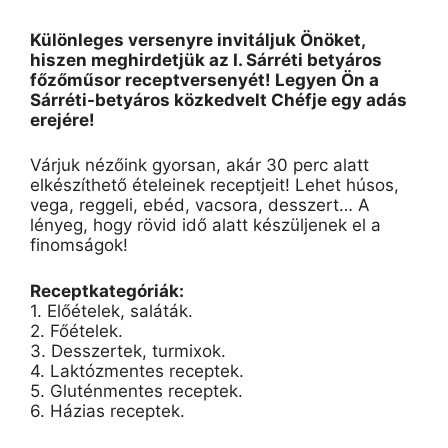
Különleges versenyre invitáljuk Önöket,
hiszen meghirdetjük az I. Sárréti betyáros
főzőműsor receptversenyét! Legyen Ön a
Sárréti-betyáros közkedvelt Chéfje egy adás
erejére!
Várjuk nézőink gyorsan, akár 30 perc alatt
elkészíthető ételeinek receptjeit! Lehet húsos,
vega, reggeli, ebéd, vacsora, desszert… A
lényeg, hogy rövid idő alatt készüljenek el a
finomságok!
Receptkategóriák:
1. Előételek, saláták.
2. Főételek.
3. Desszertek, turmixok.
4. Laktózmentes receptek.
5. Gluténmentes receptek.
6. Házias receptek.