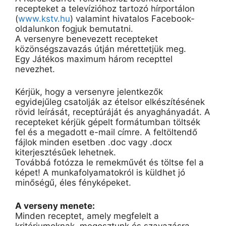
recepteket a televízióhoz tartozó hírportálon
(
www.kstv.hu
) valamint hivatalos Facebook-
oldalunkon fogjuk bemutatni.
A versenyre benevezett recepteket
közönségszavazás útján mérettetjük meg.
Egy Játékos maximum három recepttel
nevezhet.
Kérjük, hogy a versenyre jelentkezők
egyidejűleg csatolják az ételsor elkészítésének
rövid leírását, receptúráját és anyaghányadát. A
recepteket kérjük gépelt formátumban töltsék
fel és a megadott e-mail címre. A feltöltendő
fájlok minden esetben .doc vagy .docx
kiterjesztésűek lehetnek.
Továbbá fotózza le remekművét és töltse fel a
képet! A munkafolyamatokról is küldhet jó
minőségű, éles fényképeket.
A verseny menete:
Minden receptet, amely megfelelt a
kritériumoknak, megosztunk és szavazásra