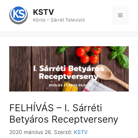
Kilépés
a
KSTV
tartalomba
Menü
Körös – Sárrét Televízió
FELHÍVÁS – I. Sárréti
Betyáros Receptverseny
2020 március 26.
Szerző:
KSTV