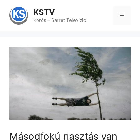
Kilépés
a
KSTV
tartalomba
Menü
Körös – Sárrét Televízió
Másodfokú riasztás van