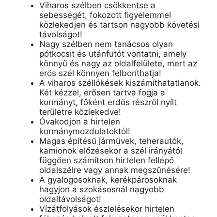
Viharos szélben csökkentse a
sebességét, fokozott figyelemmel
közlekedjen és tartson nagyobb követési
távolságot!
Nagy szélben nem tanácsos olyan
pótkocsit és utánfutót vontatni, amely
könnyű és nagy az oldalfelülete, mert az
erős szél könnyen felboríthatja!
A viharos széllökések kiszámíthatatlanok.
Két kézzel, erősen tartva fogja a
kormányt, főként erdős részről nyílt
területre közlekedve!
Óvakodjon a hirtelen
kormánymozdulatoktól!
Magas építésű járművek, teherautók,
kamionok előzésekor a szél irányától
függően számítson hirtelen fellépő
oldalszélre vagy annak megszűnésére!
A gyalogosoknak, kerékpárosoknak
hagyjon a szokásosnál nagyobb
oldaltávolságot!
Vízátfolyások észlelésekor hirtelen