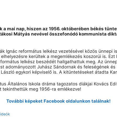
a mai nap, hiszen az 1956. októberében békés tüntet
 Rákosi Mátyás nevével összefonódó kommunista dikt
Ignác református lelkész vezetésével közös ünnepi ist
helyezésre kerültek a megemlékezés koszorúi is. Ezt 
eformátus lelkész beszédét hallgathattuk meg. Az ünne
ést adományozott Juhász Sándornak és feleségének és
 László egykori képviselő is. A kitüntetéseket átadta K
átus Általános Iskola dráma tagozatos diákjai Kovács Ed
at tekinthettük meg 1956-ra emlékezve!
További képeket Facebook oldalunkon találnak!
ideók