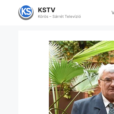
Kilépés
a
KSTV
V
tartalomba
Körös – Sárrét Televízió