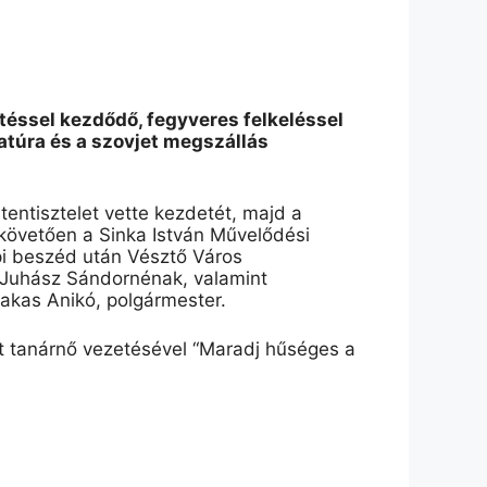
éssel kezdődő, fegyveres felkeléssel
atúra és a szovjet megszállás
entisztelet vette kezdetét, majd a
követően a Sinka István Művelődési
pi beszéd után Vésztő Város
 Juhász Sándornénak, valamint
arakas Anikó, polgármester.
it tanárnő vezetésével “Maradj hűséges a