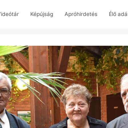
ideótár
Képújság
Apróhirdetés
Élő adá