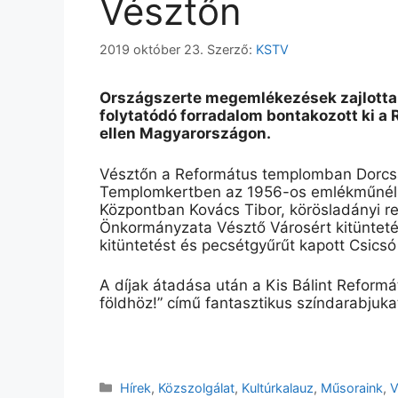
Vésztőn
2019 október 23.
Szerző:
KSTV
Országszerte megemlékezések zajlottak 
folytatódó forradalom bontakozott ki a
ellen Magyarországon.
Vésztőn a Református templomban Dorcsák 
Templomkertben az 1956-os emlékműnél el
Központban Kovács Tibor, körösladányi r
Önkormányzata Vésztő Városért kitüntet
kitüntetést és pecsétgyűrűt kapott Csicsó
A díjak átadása után a Kis Bálint Reform
földhöz!” című fantasztikus színdarabjuk
Kategória
Hírek
,
Közszolgálat
,
Kultúrkalauz
,
Műsoraink
,
V