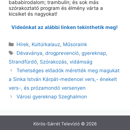
bababirodalom; trambulin; és sok más
szórakoztató program és élmény várta a
kicsiket és nagyokat!
Videónkat az alábbi linken tekinthetik meg!
Kategória
Hírek
,
Kultúrkalauz
,
Műsoraink
Címkék
Dévaványa
,
drogprevenció
,
gyereknap
,
Strandfürdő
,
Szórakozás
,
vidámság
Bejegyzés
Tehetséges előadók mérették meg magukat
navigáció
a Sinka István Kárpát-medencei vers,- énekelt
vers-, és prózamondó versenyen
Városi gyereknap Szeghalmon
Körös-Sárrét Televízió © 2026