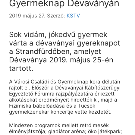
Gyermeknap Dévaványán
2019 május 27.
Szerző:
KSTV
Sok vidám, jókedvű gyermek
várta a
dévaványai
gyereknapot
a Strandfürdőben, amelyet
Dévaványa 2019. május 25-én
tartott.
A Városi Családi és Gyermeknap kora délután
rajtolt el. Először a Dévaványai Kábítószerügyi
Egyeztető Fórumra rajzpályázatára érkezett
alkotásokat eredményeit hirdették ki, majd a
Fizimiska bábelőadása és a Tücsök
gyermekzenekar koncertje vette kezdetét.
Mindezen programok mellett
retró
mesék
élményjátszója; gladiátor aréna;
öko
játékpark;