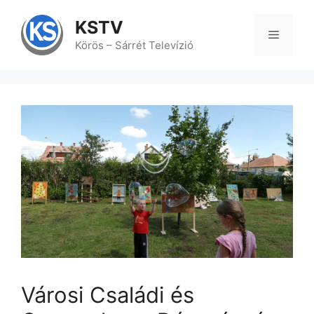
Kilépés
a
KSTV
tartalomba
Menü
Körös – Sárrét Televízió
Városi Családi és