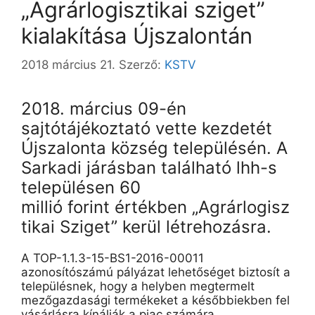
„Agrárlogisztikai sziget”
kialakítása Újszalontán
2018 március 21.
Szerző:
KSTV
2018. március 09-én
sajtótájékoztató vette kezdetét
Újszalonta község településén. A
Sarkadi járásban található lhh-s
településen 60
millió forint értékben „Agrárlogisz
tikai Sziget” kerül létrehozásra.
A TOP-1.1.3-15-BS1-2016-00011
azonosítószámú pályázat lehetőséget biztosít a
településnek, hogy a helyben megtermelt
mezőgazdasági termékeket a későbbiekben fel
vásárlásra kínálják a piac számára.