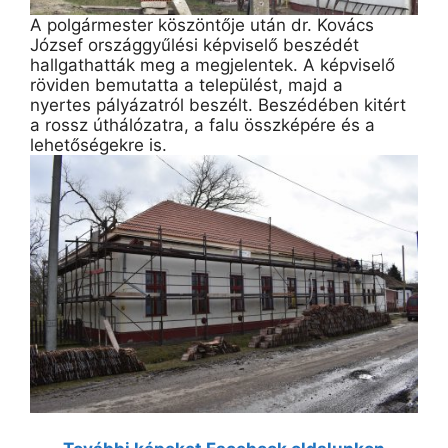
A polgármester köszöntője után dr. Kovács
József országgyűlési képviselő beszédét
hallgathatták meg a megjelentek. A képviselő
röviden bemutatta a települést, majd a
nyertes pályázatról beszélt. Beszédében kitért
a rossz úthálózatra, a falu összképére és a
lehetőségekre is.