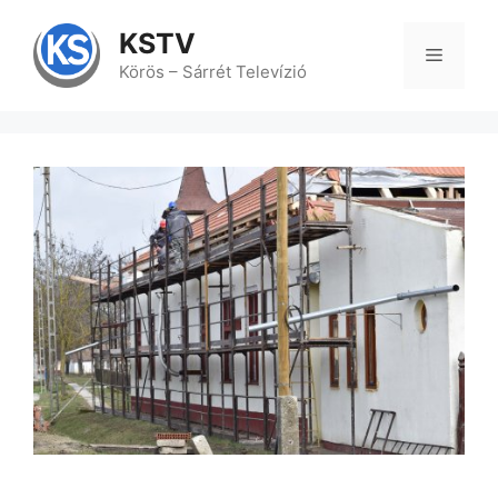
Kilépés
a
KSTV
tartalomba
Menü
Körös – Sárrét Televízió