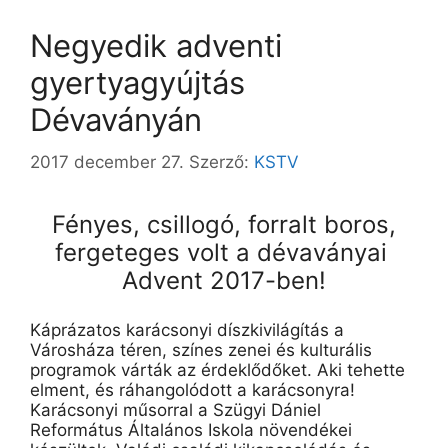
Negyedik adventi
gyertyagyújtás
Dévaványán
2017 december 27.
Szerző:
KSTV
Fényes, csillogó, forralt boros,
fergeteges volt a dévaványai
Advent 2017-ben!
Káprázatos karácsonyi díszkivilágítás a
Városháza téren, színes zenei és kulturális
programok várták az érdeklődőket. Aki tehette
elment, és ráhangolódott a karácsonyra!
Karácsonyi műsorral a Szügyi Dániel
Református Általános Iskola növendékei