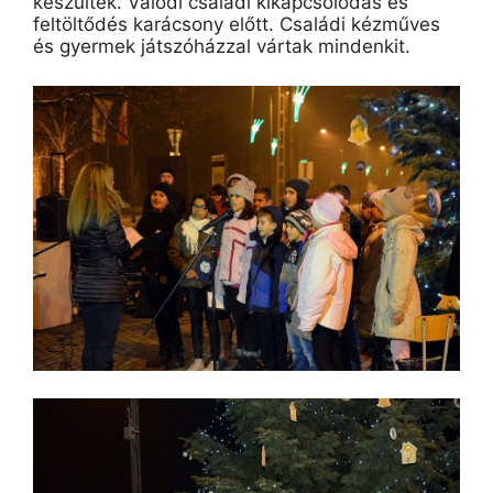
készültek. Valódi családi kikapcsolódás és
feltöltődés karácsony előtt. Családi kézműves
és gyermek játszóházzal vártak mindenkit.