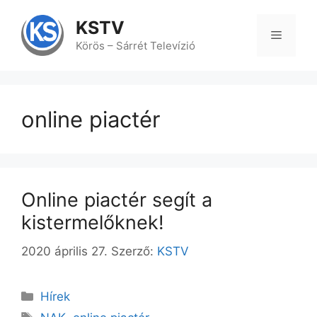
Kilépés
a
KSTV
tartalomba
Menü
Körös – Sárrét Televízió
online piactér
Online piactér segít a
kistermelőknek!
2020 április 27.
Szerző:
KSTV
Kategória
Hírek
Címkék