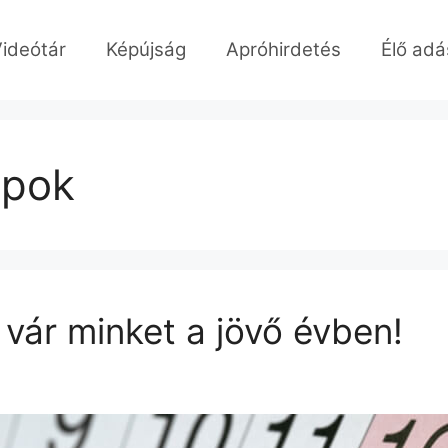
ideótár
Képújság
Apróhirdetés
Élő adá
apok
vár minket a jövő évben!