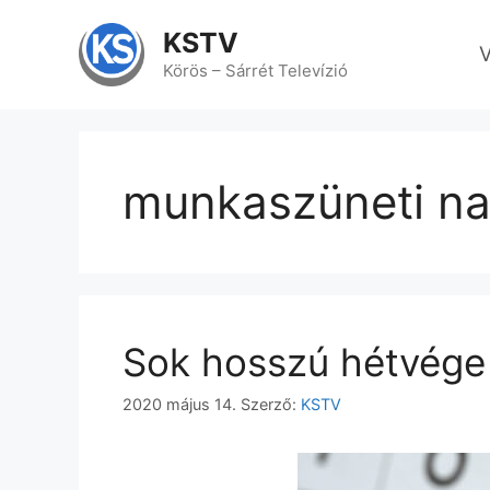
Kilépés
a
KSTV
V
tartalomba
Körös – Sárrét Televízió
munkaszüneti n
Sok hosszú hétvége 
2020 május 14.
Szerző:
KSTV