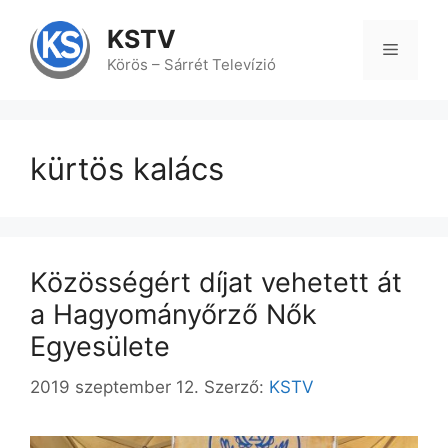
Kilépés
a
KSTV
tartalomba
Menü
Körös – Sárrét Televízió
kürtös kalács
Közösségért díjat vehetett át
a Hagyományőrző Nők
Egyesülete
2019 szeptember 12.
Szerző:
KSTV