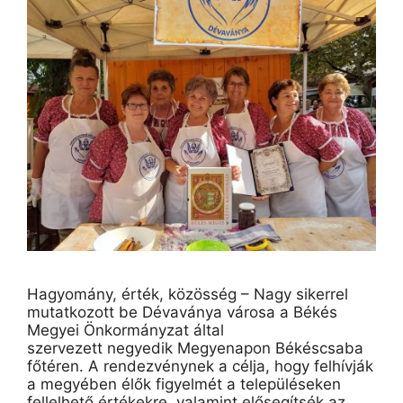
Hagyomány, érték, közösség – Nagy sikerrel
mutatkozott be Dévaványa városa a Békés
Megyei Önkormányzat által
szervezett negyedik Megyenapon Békéscsaba
főtéren. A rendezvénynek a célja, hogy felhívják
a megyében élők figyelmét a településeken
fellelhető értékekre, valamint elősegítsék az