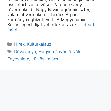
összetartozás érzését. A rendezvény
fővédnöke dr. Nagy István agrárminiszter,
valamint védnöke dr. Takács Árpád
kormánymegbízott volt. A Megyenapon
Közösségért díjat vehettek át azok, …
Read
more
Kategória
Hírek
,
Kultúrkalauz
Címkék
Dévaványa
,
Hagyományőrző Nők
Egyesülete
,
kürtös kalács