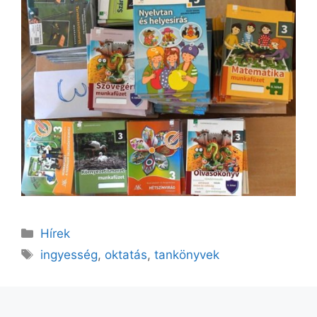
Kategória
Hírek
Címkék
ingyesség
,
oktatás
,
tankönyvek