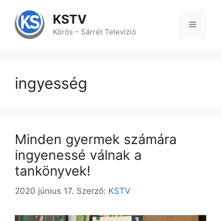
Kilépés
a
KSTV
tartalomba
Menü
Körös – Sárrét Televízió
ingyesség
Minden gyermek számára
ingyenessé válnak a
tankönyvek!
2020 június 17.
Szerző:
KSTV