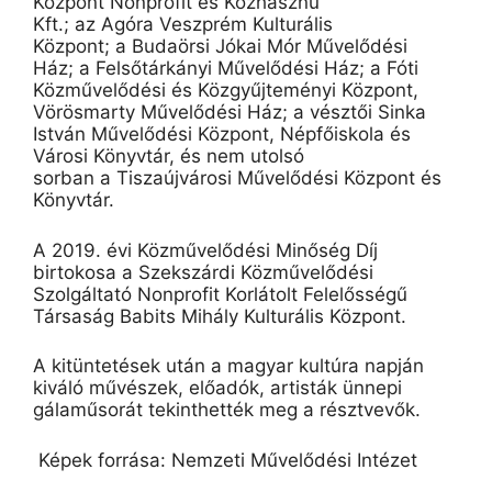
Központ Nonprofit és Közhasznú
Kft.;
az
Agóra
Veszprém Kulturális
Központ;
a
Budaörsi Jókai Mór Művelődési
Ház;
a
Felsőtárkányi
Művelődési Ház;
a
Fóti
Közművelődési és Közgyűjteményi Központ,
Vörösmarty Művelődési Ház;
a
vésztői
Sinka
István Művelődési Központ, Népfőiskola és
Városi Könyvtár, és nem utolsó
sorban
a
Tiszaújvárosi Művelődési Központ és
Könyvtár.
A 2019. évi Közművelődési Minőség Díj
birtokosa a
Szekszárdi Közművelődési
Szolgáltató Nonprofit Korlátolt Felelősségű
Társaság Babits Mihály Kulturális Központ
.
A kitüntetések után a magyar kultúra napján
kiváló művészek, előadók, artisták ünnepi
gálaműsorát tekinthették meg a résztvevők.
Képek forrása: Nemzeti Művelődési Intézet