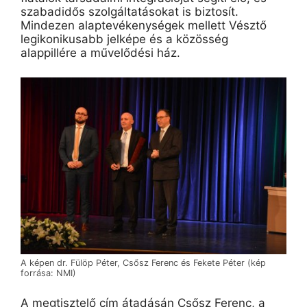
szabadidős szolgáltatásokat is biztosít.
Mindezen alaptevékenységek mellett Vésztő
legikonikusabb jelképe és a közösség
alappillére a művelődési ház.
A képen dr. Fülöp Péter, Csősz Ferenc és Fekete Péter (kép
forrása: NMI)
A megtisztelő cím átadásán Csősz Ferenc, a