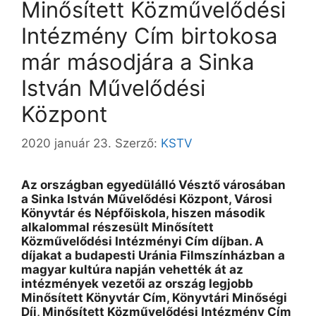
Minősített Közművelődési
Intézmény Cím birtokosa
már másodjára a Sinka
István Művelődési
Központ
2020 január 23.
Szerző:
KSTV
Az országban egyedülálló Vésztő városában
a Sinka István Művelődési Központ, Városi
Könyvtár és Népfőiskola, hiszen második
alkalommal részesült Minősített
Közművelődési Intézményi Cím díjban. A
díjakat a budapesti Uránia Filmszínházban a
magyar kultúra napján vehették át az
intézmények vezetői az ország legjobb
Minősített Könyvtár Cím, Könyvtári Minőségi
Díj, Minősített Közművelődési Intézmény Cím