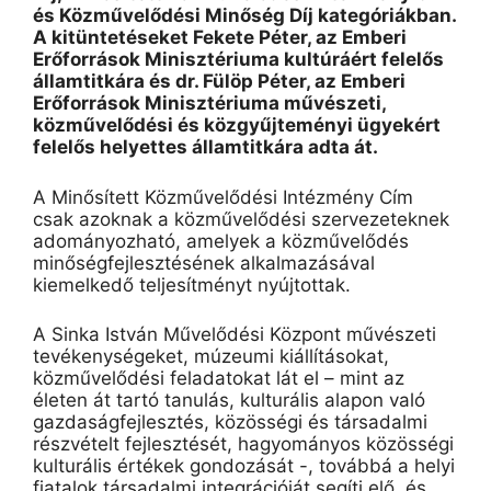
és Közművelődési Minőség Díj kategóriákban.
A kitüntetéseket Fekete Péter, az Emberi
Erőforrások Minisztériuma kultúráért felelős
államtitkára és dr. Fülöp Péter, az Emberi
Erőforrások Minisztériuma művészeti,
közművelődési és közgyűjteményi ügyekért
felelős helyettes államtitkára adta át.
A Minősített Közművelődési Intézmény Cím
csak azoknak a közművelődési szervezeteknek
adományozható, amelyek a közművelődés
minőségfejlesztésének alkalmazásával
kiemelkedő teljesítményt nyújtottak.
A Sinka István Művelődési Központ művészeti
tevékenységeket, múzeumi kiállításokat,
közművelődési feladatokat lát el – mint az
életen át tartó tanulás, kulturális alapon való
gazdaságfejlesztés, közösségi és társadalmi
részvételt fejlesztését, hagyományos közösségi
kulturális értékek gondozását -, továbbá a helyi
fiatalok társadalmi integrációját segíti elő, és