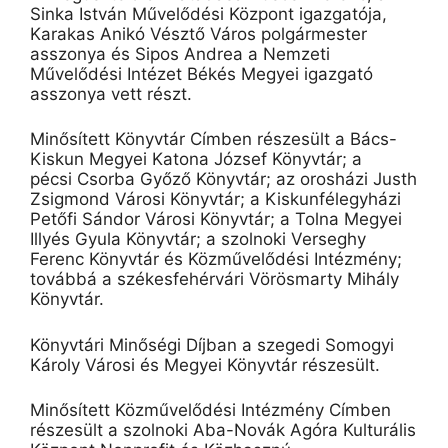
Sinka István Művelődési Központ igazgatója,
Karakas Anikó Vésztő Város polgármester
asszonya és Sipos Andrea a Nemzeti
Művelődési Intézet Békés Megyei igazgató
asszonya vett részt.
Minősített Könyvtár Címben részesült
a
Bács-
Kiskun Megyei Katona József Könyvtár
; a
pécsi
Csorba Győző Könyvtár;
az orosházi
Justh
Zsigmond Városi Könyvtár; a Kiskunfélegyházi
Petőfi Sándor Városi Könyvtár;
a
Tolna Megyei
Illyés Gyula Könyvtár
; a szolnoki
Verseghy
Ferenc Könyvtár és Közművelődési Intézmény
;
továbbá a székesfehérvári
Vörösmarty Mihály
Könyvtár.
Könyvtári Minőségi Díjban
a szegedi
Somogyi
Károly Városi és Megyei Könyvtár részesült.
Minősített Közművelődési Intézmény Címben
részesült
a szolnoki
Aba-Novák
Agóra
Kulturális