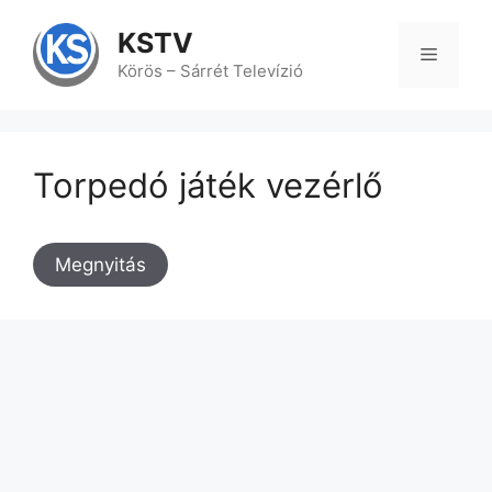
Kilépés
a
KSTV
tartalomba
Menü
Körös – Sárrét Televízió
Torpedó játék vezérlő
Megnyitás