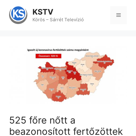
Kilépés
a
KSTV
tartalomba
Menü
Körös – Sárrét Televízió
525 főre nőtt a
beazonosított fertőzöttek