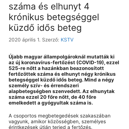
száma és elhunyt 4
krónikus betegséggel
küzdő idős beteg
2020 április 1.
Szerző:
KSTV
Újabb magyar állampolgároknál mutatták ki
az új koronavírus-fertőzést (COVID-19), ezzel
525-re nőtt a hazánkban beazonosított
fertőzöttek száma és elhunyt négy krónikus
betegséggel küzdő idős beteg. Mind a négy
személy szív- és érrendszeri
alapbetegségben szenvedett. Az elhunytak
száma ezzel 20 főre nőtt, de 40 főre
emelkedett a gyógyultak száma is.
A csoportos megbetegedések szakaszában
vagyunk, amikor közösségben, személyes
érintkezések útján terjed a fertőzés.