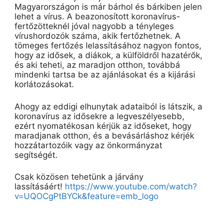
Magyarországon is már bárhol és bárkiben jelen
lehet a vírus. A beazonosított koronavírus-
fertőzötteknél jóval nagyobb a tényleges
vírushordozók száma, akik fertőzhetnek. A
tömeges fertőzés lelassításához nagyon fontos,
hogy az idősek, a diákok, a külföldről hazatérők,
és aki teheti, az maradjon otthon, továbbá
mindenki tartsa be az ajánlásokat és a kijárási
korlátozásokat.
Ahogy az eddigi elhunytak adataiból is látszik, a
koronavírus az idősekre a legveszélyesebb,
ezért nyomatékosan kérjük az időseket, hogy
maradjanak otthon, és a bevásárláshoz kérjék
hozzátartozóik vagy az önkormányzat
segítségét.
Csak közösen tehetünk a járvány
lassításáért!
https://www.youtube.com/watch?
v=UQOCgPtBYCk&feature=emb_logo