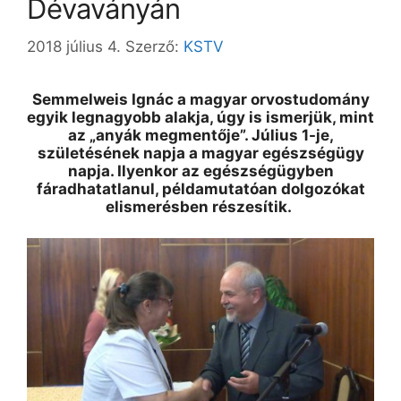
Dévaványán
2018 július 4.
Szerző:
KSTV
Semmelweis Ignác a magyar orvostudomány
egyik legnagyobb alakja, úgy is ismerjük, mint
az „anyák megmentője”. Július 1-je,
születésének napja a magyar egészségügy
napja. Ilyenkor az egészségügyben
fáradhatatlanul, példamutatóan dolgozókat
elismerésben részesítik.