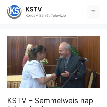
Kilépés
a
KSTV
tartalomba
Menü
Körös – Sárrét Televízió
KSTV – Semmelweis nap