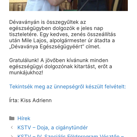
Dévaványán is összegyűltek az
egészségügyben dolgozók e jeles nap
tiszteletére. Egy kedves, zenés összeállítás
után Mile Lajos, alpolgármester úr átadta a
„Dévaványa Egészségügyéért” címet.
Gratulálunk! A jövőben kívánunk minden
egészségügyi dolgozónak kitartást, erőt a
munkájukhoz!
Tekintsék meg az ünnepségről készült felvételt:
Írta: Kiss Adrienn
Kategória
Hírek
Bejegyzés
KSTV – Doja, a cigánytündér
navigáció
KSTV – IV. Szociális Földprogram Vésztőn –